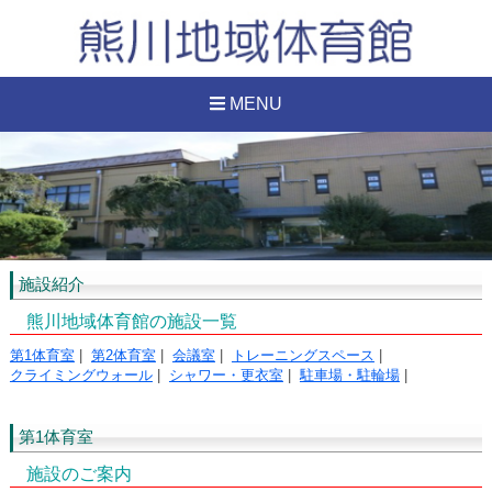
MENU
施設紹介
熊川地域体育館の施設一覧
第1体育室
|
第2体育室
|
会議室
|
トレーニングスペース
|
クライミングウォール
|
シャワー・更衣室
|
駐車場・駐輪場
|
第1体育室
施設のご案内