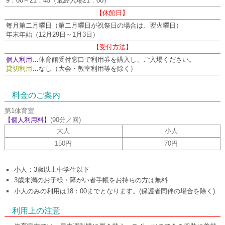
9：00～21：45（最終入場21：00）
【休館日】
毎月第二月曜日（第二月曜日が祝祭日の場合は、翌火曜日）
年末年始（12月29日～1月3日）
【受付方法】
個人利用
…体育館受付窓口で利用券を購入し、ご入場ください。
貸切利用
…なし（大会・教室利用等を除く）
料金のご案内
第1体育室
【個人利用料】
(90分／回)
大人
小人
150円
70円
小人：3歳以上中学生以下
3歳未満のお子様・障がい者手帳をお持ちの方は無料
小人のみの利用は18：00までとなります。(保護者同伴の場合を除く)
利用上の注意