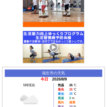
福生市
の天気
今日
2026/8/9
5時現在
気温
26
℃
最高
26
℃
最低
26
℃
風速
2
m
風向
南東
降水
20
%